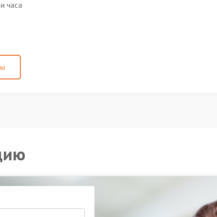
и часа
ны
цию