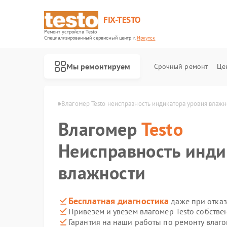
FIX-TESTO
Ремонт устройств Testo
Специализированный cервисный центр г.
Иркутск
Мы ремонтируем
Срочный ремонт
Це
ов Testo в Иркутске
Влагомер Testo неисправность индикатора уровня влажн
Влагомер
Testo
Неисправность инди
влажности
Бесплатная диагностика
даже при отказ
Привезем и увезем влагомер Testo собстве
Гарантия на наши работы по ремонту влаг