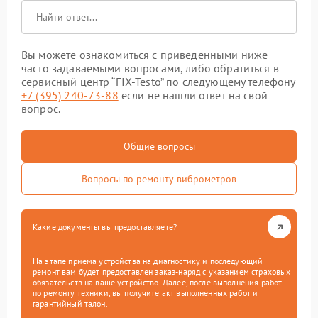
Вы можете ознакомиться с приведенными ниже
часто задаваемыми вопросами, либо обратиться в
сервисный центр “FIX-Testo” по следующему телефону
+7 (395) 240-73-88
если не нашли ответ на свой
вопрос.
Общие вопросы
Вопросы по ремонту виброметров
Какие документы вы предоставляете?
На этапе приема устройства на диагностику и последующий
ремонт вам будет предоставлен заказ-наряд с указанием страховых
обязательств на ваше устройство. Далее, после выполнения работ
по ремонту техники, вы получите акт выполненных работ и
гарантийный талон.