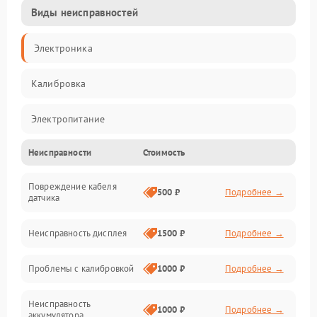
Виды неисправностей
Электроника
Калибровка
Электропитание
Неисправности
Стоимость
Датчики
Повреждение кабеля
Измерения
500 ₽
Подробнее →
датчика
Электроника/Механические
Неисправность дисплея
1500 ₽
Подробнее →
Механические повреждения
Проблемы с калибровкой
1000 ₽
Подробнее →
Программное обеспечение
Неисправность
1000 ₽
Подробнее →
аккумулятора