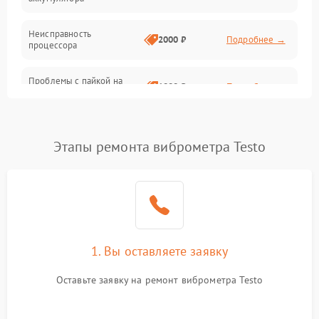
Неисправность
2000 ₽
Подробнее →
процессора
Проблемы с пайкой на
1000 ₽
Подробнее →
плате
Неисправность кнопок
500 ₽
Подробнее →
управления
Этапы ремонта виброметра Testo
Повреждение разъемов
500 ₽
Подробнее →
(USB, HDMI)
Неисправность системы
1500 ₽
Подробнее →
передачи данных
1. Вы оставляете заявку
Неисправность
500 ₽
Подробнее →
Оставьте заявку на ремонт виброметра Testo
индикаторов