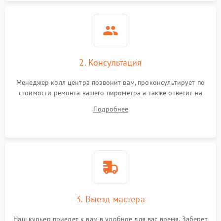
Неисправность
2500 ₽
Подробнее →
инфракрасного датчика
Повреждение разъемов
800 ₽
Подробнее →
Неисправность системы
2. Консультация
2000 ₽
Подробнее →
охлаждения
Менеджер колл центра позвонит вам, проконсультирует по
стоимости ремонта вашего пирометра а также ответит на
все ваши вопросы.
Подробнее
3. Выезд мастера
Наш курьер приедет к вам в удобное для вас время. Заберет