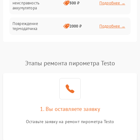
неисправность
500 ₽
Подробнее →
Герметичность
аккумулятора
Повреждение
2000 ₽
Подробнее →
термодатчика
Неисправность
3000 ₽
Подробнее →
процессора
Этапы ремонта пирометра Testo
Неисправность USB-порта
1000 ₽
Подробнее →
Повреждение внутренней
3000 ₽
Подробнее →
платы
Неисправность памяти
2000 ₽
Подробнее →
устройства
1. Вы оставляете заявку
Оставьте заявку на ремонт пирометра Testo
Повреждение кабеля
500 ₽
Подробнее →
питания