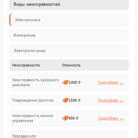
Виды неисправностей
Электроника
Измерения
Электропитание
Неисправности
Стоимость
Оптика
Неисправность лазерного
Индикация
1000 ₽
Подробнее →
указателя
Калибровка
Повреждение дисплея
1500 ₽
Подробнее →
Программное обеспечение
Неисправность кнопок
800 ₽
Подробнее →
управления
Механические повреждения
Разрядка или